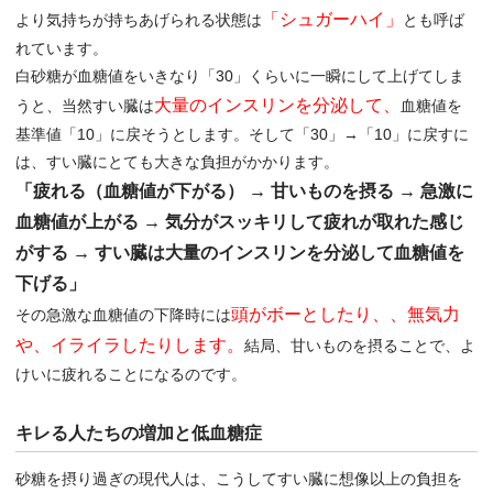
「シュガーハイ」
より気持ちが持ちあげられる状態は
とも呼ば
れています。
白砂糖が血糖値をいきなり「30」くらいに一瞬にして上げてしま
大量のインスリンを分泌して、
うと、当然すい臓は
血糖値を
基準値「10」に戻そうとします。そして「30」→「10」に戻すに
は、すい臓にとても大きな負担がかかります。
「疲れる（血糖値が下がる） → 甘いものを摂る → 急激に
血糖値が上がる → 気分がスッキリして疲れが取れた感じ
がする → すい臓は大量のインスリンを分泌して血糖値を
下げる」
頭がボーとしたり、、無気力
その急激な血糖値の下降時には
や、イライラしたりします。
結局、甘いものを摂ることで、よ
けいに疲れることになるのです。
キレる人たちの増加と低血糖症
砂糖を摂り過ぎの現代人は、こうしてすい臓に想像以上の負担を