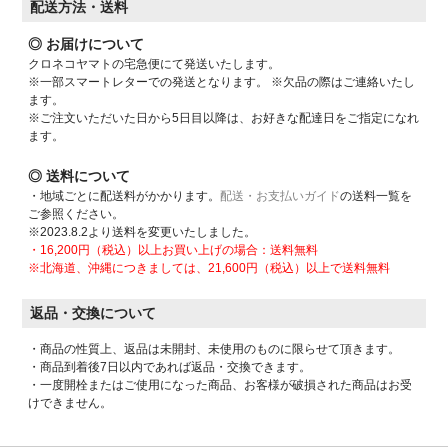
配送方法・送料
◎ お届けについて
クロネコヤマトの宅急便にて発送いたします。
※一部スマートレターでの発送となります。 ※欠品の際はご連絡いたし
ます。
※ご注文いただいた日から5日目以降は、お好きな配達日をご指定になれ
ます。
◎ 送料について
・地域ごとに配送料がかかります。
配送・お支払いガイド
の送料一覧を
ご参照ください。
※2023.8.2より送料を変更いたしました。
・16,200円（税込）以上お買い上げの場合：送料無料
※北海道、沖縄につきましては、21,600円（税込）以上で送料無料
返品・交換について
・商品の性質上、返品は未開封、未使用のものに限らせて頂きます。
・商品到着後7日以内であれば返品・交換できます。
・一度開栓またはご使用になった商品、お客様が破損された商品はお受
けできません。