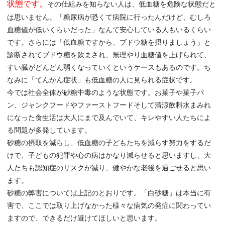
状態です。
その仕組みを知らない人は、低血糖を危険な状態だと
は思いません。「糖尿病が恐くて病院に行ったんだけど、むしろ
血糖値が低いくらいだった」なんて安心している人もいるくらい
です。さらには「低血糖ですから、ブドウ糖を摂りましょう」と
診断されてブドウ糖を飲まされ、無理やり血糖値を上げられて、
すい臓がどんどん弱くなっていくというケースもあるのです。ち
なみに「てんかん症状」も低血糖の人に見られる症状です。
今では社会全体が砂糖中毒のような状態です。お菓子や菓子パ
ン、ジャンクフードやファーストフードそして清涼飲料水まみれ
になった食生活は大人にまで及んでいて、キレやすい人たちによ
る問題が多発しています。
砂糖の摂取を減らし、低血糖の子どもたちを減らす努力をするだ
けで、子どもの犯罪や心の病はかなり減らせると思いますし、大
人たちも認知症のリスクが減り、健やかな老後を過ごせると思い
ます。
砂糖の弊害については上記のとおりです。「白砂糖」は本当に有
害で、ここでは取り上げなかった様々な病気の発症に関わってい
ますので、できるだけ避けてほしいと思います。