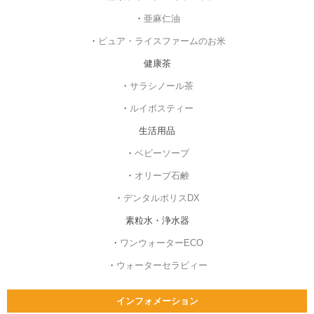
・
亜麻仁油
・
ピュア・ライスファームのお米
健康茶
・
サラシノール茶
・
ルイボスティー
生活用品
・
ベビーソープ
・
オリーブ石鹸
・
デンタルポリスDX
素粒水・浄水器
・
ワンウォーターECO
・
ウォーターセラピィー
インフォメーション