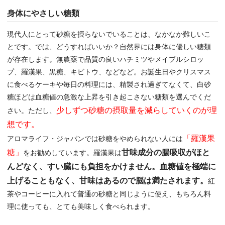
身体にやさしい糖類
現代人にとって砂糖を摂らないでいることは、なかなか難しいこ
とです。では、どうすればいいか？自然界には身体に優しい糖類
が存在します。無農薬で品質の良いハチミツやメイプルシロッ
プ、羅漢果、黒糖、キビトウ、などなど。お誕生日やクリスマス
に食べるケーキや毎日の料理には、精製され過ぎてなくて、白砂
糖ほどは血糖値の急激な上昇を引き起こさない糖類を選んでくだ
少しずつ砂糖の摂取量を減らしていくのが理
さい。ただし、
想です。
「羅漢果
アロマライフ・ジャパンでは砂糖をやめられない人には
糖」
甘味成分の腸吸収がほと
をお勧めしています。羅漢果は
んどなく、すい臓にも負担をかけません。血糖値を極端に
上げることもなく、甘味はあるので脳は満たされます。
紅
茶やコーヒーに入れて普通の砂糖と同じように使え、もちろん料
理に使っても、とても美味しく食べられます。