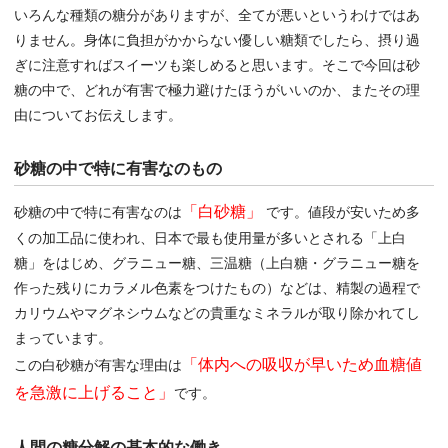
いろんな種類の糖分がありますが、全てが悪いというわけではあ
りません。身体に負担がかからない優しい糖類でしたら、摂り過
ぎに注意すればスイーツも楽しめると思います。そこで今回は砂
糖の中で、どれが有害で極力避けたほうがいいのか、またその理
由についてお伝えします。
砂糖の中で特に有害なのもの
「白砂糖」
砂糖の中で特に有害なのは
です。値段が安いため多
くの加工品に使われ、日本で最も使用量が多いとされる「上白
糖」をはじめ、グラニュー糖、三温糖（上白糖・グラニュー糖を
作った残りにカラメル色素をつけたもの）などは、精製の過程で
カリウムやマグネシウムなどの貴重なミネラルが取り除かれてし
まっています。
「体内への吸収が早いため血糖値
この白砂糖が有害な理由は
を急激に上げること」
です。
人間の糖分解の基本的な働き