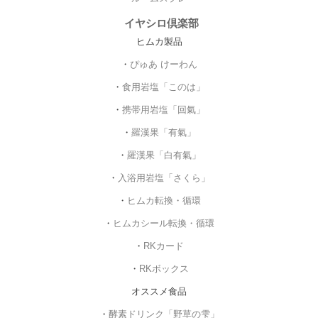
イヤシロ倶楽部
ヒムカ製品
・
ぴゅあ けーわん
・
食用岩塩「このは」
・
携帯用岩塩「回氣」
・
羅漢果「有氣」
・
羅漢果「白有氣」
・
入浴用岩塩「さくら」
・
ヒムカ転換・循環
・
ヒムカシール転換・循環
・
RKカード
・
RKボックス
オススメ食品
・
酵素ドリンク「野草の雫」