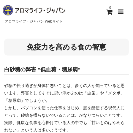
0
アロマライフ・ジャパン Webサイト
ホーム
免疫力を高める食の智恵
アロマライフ・ジャパンについて
ご利用ガイド
白砂糖の弊害 ”低血糖・糖尿病”
お問い合わせ
砂糖の摂り過ぎが身体に悪いことは、多くの人が知っていると思
います。弊害としてすぐに思い浮かぶのは「虫歯」や「メタボ」
「糖尿病」でしょうか。
しかし、パソコンを使った仕事をはじめ、脳を酷使する現代人に
とって、砂糖を摂らないでいることは、かなりつらいことです。
実際、健康な食事を心掛けている人の中でも「甘いものはやめら
れない」という人は多いようです。