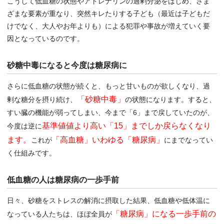
こうして低血糖の状態やアドレナリンの過剰分泌をはじめ、さま
ざまな要素が重なり、突然キレたりする子ども（最近は子どもだ
けでなく、大人やお年よりも）による犯罪や事故が増えていく要
因となっているのです。
砂糖中毒になると今度は糖尿病に
さらに低血糖の状態が続くと、もっと甘いものが欲しくなり、過
「砂糖中毒」
剰な糖分を摂り続け、
の状態になります。すると、
すい臓の機能が弱ってしまい、今まで「6」まで戻していたのが、
基準値値より高い「15」までしか戻らなくなり
今度は逆に
ます。
「高血糖」いわゆる「糖尿病」
これが
にまでなってい
く仕組みです。
低血糖の人は糖尿病の一歩手前
日々、砂糖をストレスの解消に摂取した結果、低血糖や低体温に
「糖尿病」になる一歩手前の
なっている人たちは、ほぼ全員が