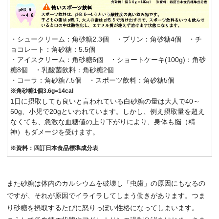
・シュークリーム：角砂糖2.3個 ・プリン：角砂糖4個 ・チ
ョコレート：角砂糖：5.5個
・アイスクリーム：角砂糖6個 ・ショートケーキ(100g)：角砂
糖8個 ・乳酸菌飲料：角砂糖2個
・コーラ：角砂糖7.5個 ・スポーツ飲料：角砂糖5個
※角砂糖1個3.6g=14cal
1日に摂取しても良いと言われている白砂糖の量は大人で40～
50g、小児で20gといわれています。しかし、例え摂取量を超え
なくても、急激な血糖値の上り下がりにより、身体も脳（精
神）もダメージを受けます。
※資料：四訂日本食品標準成分表
また砂糖は体内のカルシウムを破壊し「虫歯」の原因にもなるの
ですが、それが原因でイライラしてしまう働きがあります。つま
り砂糖を摂取するたびに怒りっぽい性格になってしまいます。