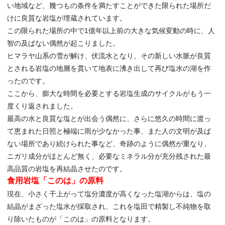
い地域など、幾つもの条件を満たすことができた限られた場所だ
けに良質な岩塩が埋蔵されています。
この限られた場所の中で1億年以上前の大きな気候変動の時に、人
智の及ばない偶然が起こりました。
ヒマラヤ山系の雪が解け、伏流水となり、その新しい水脈が良質
とされる岩塩の地層を貫いて地表に沸き出して再び塩水の湖を作
ったのです。
ここから、膨大な時間を必要とする岩塩生成のサイクルがもう一
度くり返されました。
最高の水と良質な塩とが出会う偶然に、さらに悠久の時間に渡っ
て恵まれた日照と極端に雨が少なかった事、また人の文明が及ば
ない場所であり続けられた事など、奇跡のように偶然が重なり、
ニガリ成分がほとんど無く、必要なミネラル分が充分残された最
高品質の岩塩を再結晶させたのです。
食用岩塩「このは」の原料
現在、小さく干上がって塩分濃度が高くなった塩湖からは、塩の
結晶がまざった塩水が採取され、これを塩田で精製し不純物を取
り除いたものが「このは」の原料となります。