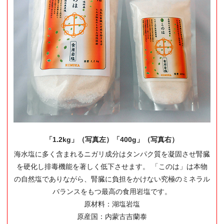
「1.2kg」（写真左）「400g」（写真右）
海水塩に多く含まれるニガリ成分はタンパク質を凝固させ腎臓
を硬化し排毒機能を著しく低下させます。 「このは」は本物
の自然塩でありながら、腎臓に負担をかけない究極のミネラル
バランスをもつ最高の食用岩塩です。
原材料：湖塩岩塩
原産国：内蒙古吉蘭泰