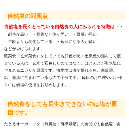
自然塩の問題点
自然塩を長くとっている自然食の人にみられる特徴は・・
・顔色が黒い ・背骨など体が固い ・腎臓が悪い
・年齢よりも老化している ・短命になる人が多い
などが挙げられます。
穀菜食（玄米菜食）をしていても顔色が悪く土気色の顔をして痩
せている人は、玄米で変色したのではなく、ほとんどが海水塩に
含まれるニガリが原因です。海水塩は海で採れる魚、海藻類、
塩、醤油に含まれているもので十分です。 毎日のお料理やパン作
りには岩塩の使用をお勧めします。
自然食をしても長生きできないのは塩が原
因です。
たとえオーガニック（無農薬・有機栽培）の食品でも自然塩・自