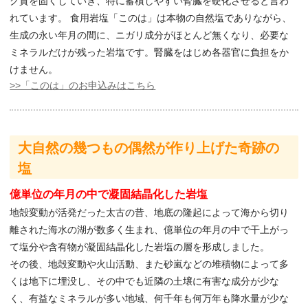
ク質を固くしていき、特に蓄積しやすい腎臓を硬化させると言わ
れています。 食用岩塩「このは」は本物の自然塩でありながら、
生成の永い年月の間に、ニガリ成分がほとんど無くなり、必要な
ミネラルだけが残った岩塩です。腎臓をはじめ各器官に負担をか
けません。
>>「このは」のお申込みはこちら
大自然の幾つもの偶然が作り上げた奇跡の
塩
億単位の年月の中で凝固結晶化した岩塩
地殻変動が活発だった太古の昔、地底の隆起によって海から切り
離された海水の湖が数多く生まれ、億単位の年月の中で干上がっ
て塩分や含有物が凝固結晶化した岩塩の層を形成しました。
その後、地殻変動や火山活動、また砂嵐などの堆積物によって多
くは地下に埋没し、その中でも近隣の土壌に有害な成分が少な
く、有益なミネラルが多い地域、何千年も何万年も降水量が少な