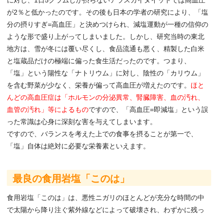
が2％と低かったのです。その後も日本の学者の研究により、「塩
分の摂りすぎ=高血圧」と決めつけられ、減塩運動が一種の信仰の
ような形で盛り上がってしまいました。しかし、研究当時の東北
地方は、雪が冬には覆い尽くし、食品流通も悪く、精製した白米
と塩蔵品だけの極端に偏った食生活だったのです。つまり、
「塩」という陽性な「ナトリウム」に対し、陰性の「カリウム」
を含む野菜が少なく、栄養が偏って高血圧が増えたのです。
ほと
んどの高血圧症は「ホルモンの分泌異常、腎臓障害、血の汚れ、
血管の汚れ」等によるもの
ですので、「高血圧=即減塩」という誤
った常識は心身に深刻な害を与えてしまいます。
ですので、バランスを考えた上での食事を摂ることが第一で、
「塩」自体は絶対に必要な栄養素といえます。
最良の食用岩塩「このは」
食用岩塩「このは」は、悪性ニガリのほとんどが充分な時間の中
で太陽から降り注ぐ紫外線などによって破壊され、わずかに残っ