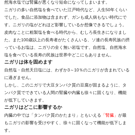
然海水塩では腎臓が悪くなり短命になってしまいます。
ニガリの多い自然塩を食べていた江戸時代など、人生50年くらい
でした。食品に添加物は含まれず、ガンも成人病もない時代にで
す。ニガリの塩がどれほど影響しているか想像できるでしょう。
皮肉なことに粗製塩を食べる時代から、むしろ長生きになりまし
た。また100歳以上の長寿者がたくさんいる、ソ連の長寿民族の摂
っているお塩は、ニガリの全く無い岩塩です。自然塩、自然海水
塩を食べている長寿の民族は世界中どこにもありません。
ニガリは体を固めます
自然塩・自然天日塩には、わずか3～10％のニガリが含まれている
に過ぎません。
しかし、このニガリで大豆タンパク質の豆腐が固まるように、タ
ンパク質でできている人間の腎臓や内臓も徐々に固くなり、機能
が低下していきます。
ニガリはどこに影響するか
内臓の中では「タンパク質のかたまり」ともいえる
「腎臓」
が最
もニガリの影響を受けやすく、徐々に固くなって機能が低下しま
す。