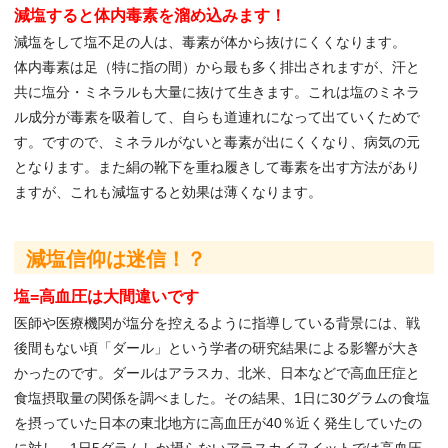
減塩すると体内毒素を溜め込みます！
減塩をして塩不足の人は、毒素が体から抜けにくくなります。
体内毒素は足（特に指の間）から最も多く排出されますが、汗と
共に塩分・ミネラルも大量に抜けて生きます。これは塩のミネラ
ル成分が毒素を吸着して、自らも道連れになって出ていくためで
す。ですので、ミネラルがないと毒素が出にくくなり、病気の元
となります。また絹の靴下を重ね履きして毒素を出す方法があり
ますが、これも減塩すると効果は薄くなります。
減塩信仰は迷信！？
塩=高血圧は大間違いです
医師や医療機関が塩分を控えるように指導している背景には、戦
後間もない頃「ダール」という学者の研究結果による影響が大き
かったのです。ダールはアラスカ、北米、日本などで高血圧症と
食塩摂取量の関係を調べました。その結果、1日に30グラムの食塩
を摂っていた日本の東北地方に高血圧が40％近く発生していたの
に対し、1日5グラムしか摂らないアラスカイヌイットでは高血圧