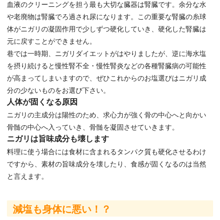
血液のクリーニングを担う最も大切な臓器は腎臓です。余分な水
や老廃物は腎臓でろ過され尿になります。この重要な腎臓の糸球
体がニガリの凝固作用で少しずつ硬化していき、硬化した腎臓は
元に戻すことができません。
巷では一時期、ニガリダイエットがはやりましたが、逆に海水塩
を摂り続けると慢性腎不全・慢性腎炎などの各種腎臓病の可能性
が高まってしまいますので、ぜひこれからのお塩選びはニガリ成
分の少ないものをお選び下さい。
人体が固くなる原因
ニガリの主成分は陽性のため、求心力が強く骨の中心へと向かい
骨髄の中心へ入っていき、骨髄を凝固させていきます。
ニガリは旨味成分も壊します
料理に使う場合には食材に含まれるタンパク質も硬化させるわけ
ですから、素材の旨味成分を壊したり、食感が固くなるのは当然
と言えます。
減塩も身体に悪い！？