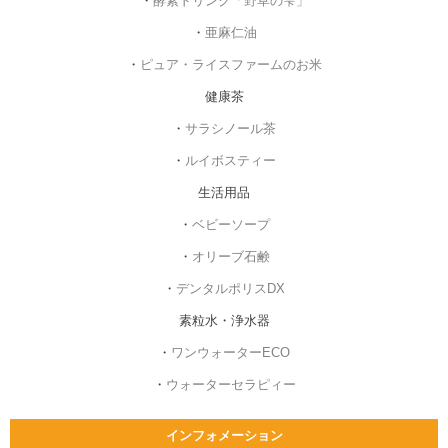
・
酵素ドリンク「野草の雫」
・
亜麻仁油
・
ピュア・ライスファームのお米
健康茶
・
サラシノール茶
・
ルイボスティー
生活用品
・
ベビーソープ
・
オリーブ石鹸
・
デンタルポリスDX
素粒水・浄水器
・
ワンウォーターECO
・
ウォーターセラピィー
インフォメーション