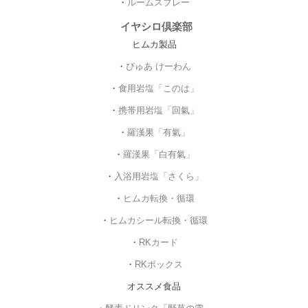
・
ルームスプレー
イヤシロ倶楽部
ヒムカ製品
・
ぴゅあ けーわん
・
食用岩塩「このは」
・
携帯用岩塩「回氣」
・
羅漢果「有氣」
・
羅漢果「白有氣」
・
入浴用岩塩「さくら」
・
ヒムカ転換・循環
・
ヒムカシール転換・循環
・
RKカード
・
RKボックス
オススメ食品