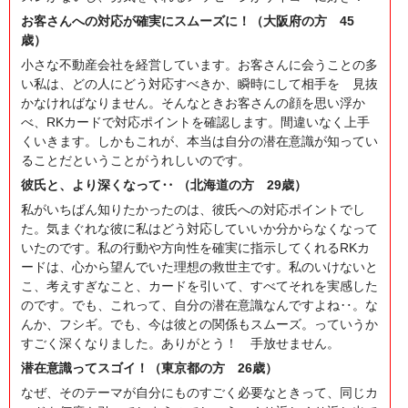
お客さんへの対応が確実にスムーズに！（大阪府の方 45
歳）
小さな不動産会社を経営しています。お客さんに会うことの多
い私は、どの人にどう対応すべきか、瞬時にして相手を 見抜
かなければなりません。そんなときお客さんの顔を思い浮か
べ、RKカードで対応ポイントを確認します。間違いなく上手
くいきます。しかもこれが、本当は自分の潜在意識が知ってい
ることだということがうれしいのです。
彼氏と、より深くなって‥ （北海道の方 29歳）
私がいちばん知りたかったのは、彼氏への対応ポイントでし
た。気まぐれな彼に私はどう対応していいか分からなくなって
いたのです。私の行動や方向性を確実に指示してくれるRKカ
ードは、心から望んでいた理想の救世主です。私のいけないと
こ、考えすぎなこと、カードを引いて、すべてそれを実感した
のです。でも、これって、自分の潜在意識なんですよね‥。な
んか、フシギ。でも、今は彼との関係もスムーズ。っていうか
すごく深くなりました。ありがとう！ 手放せません。
潜在意識ってスゴイ！（東京都の方 26歳）
なぜ、そのテーマが自分にものすごく必要なときって、同じカ