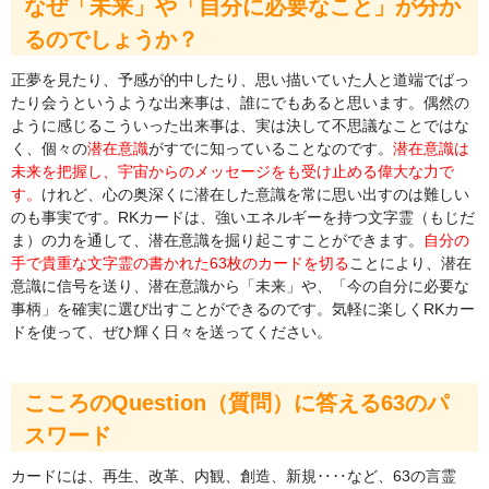
なぜ「未来」や「自分に必要なこと」が分か
るのでしょうか？
正夢を見たり、予感が的中したり、思い描いていた人と道端でばっ
たり会うというような出来事は、誰にでもあると思います。偶然の
ように感じるこういった出来事は、実は決して不思議なことではな
く、個々の
潜在意識
がすでに知っていることなのです。
潜在意識は
未来を把握し、宇宙からのメッセージをも受け止める偉大な力で
す。
けれど、心の奥深くに潜在した意識を常に思い出すのは難しい
のも事実です。RKカードは、強いエネルギーを持つ文字霊（もじだ
ま）の力を通して、潜在意識を掘り起こすことができます。
自分の
手で貴重な文字霊の書かれた63枚のカードを切る
ことにより、潜在
意識に信号を送り、潜在意識から「未来」や、「今の自分に必要な
事柄」を確実に選び出すことができるのです。気軽に楽しくRKカー
ドを使って、ぜひ輝く日々を送ってください。
こころのQuestion（質問）に答える63のパ
スワード
カードには、再生、改革、内観、創造、新規‥‥など、63の言霊