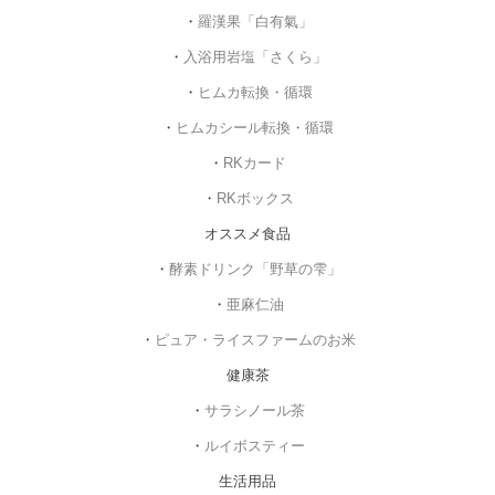
・
羅漢果「白有氣」
・
入浴用岩塩「さくら」
・
ヒムカ転換・循環
・
ヒムカシール転換・循環
・
RKカード
・
RKボックス
オススメ食品
・
酵素ドリンク「野草の雫」
・
亜麻仁油
・
ピュア・ライスファームのお米
健康茶
・
サラシノール茶
・
ルイボスティー
生活用品