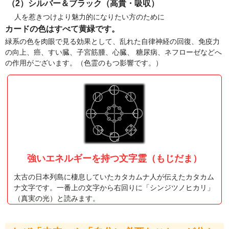
（2）シルバー＆ブラック（高貴・吸収）
人を惹きつけより魅力的になりたい方のために
カードの色はすべて黄緑です。
緑系の色を肉眼で見る効果として、乱れた自律神経の回復、免疫力
の向上、癌、すい臓、子宮筋腫、心臓、 糖尿病、ネフローゼなどへ
の作用がございます。（色霊のもつ影響です。）
強いエネルギーを持つ文字霊（もじだま）
太古の日本列島に棲息していたカタカムナ人が伝えたカタカム
ナ文字です。一番上の文字から右回りに「シンジツノヒカリ」
（真実の光）と読みます。