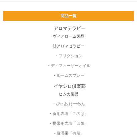
商品一覧
アロマテラピー
ヴィアローム製品
◎アロマセラピー
・
フリクション
・
ディフューザーオイル
・
ルームスプレー
イヤシロ倶楽部
ヒムカ製品
・
ぴゅあ けーわん
・
食用岩塩「このは」
・
携帯用岩塩「回氣」
・
羅漢果「有氣」