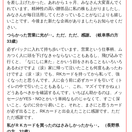
を差し上げたかった。あれから１ヶ月、みなさん大変喜んでく
れています。精神性の高い贈答品に私の株も上がりましたし、
みなさんが毎日活用してくださっていることがなによりも嬉し
いことです。今後また新たな企画がありましたらお知らせくだ
さい。
つらかった営業に光が‥。ただ、ただ、感謝。（岐阜県の方
33歳）
必ずバックに入れて持ち歩いています。営業という仕事柄、ム
カつく人に頭を下げなきゃならないこともあるし、飛び込みで
行くと、「なにしに来た」とかいう顔をされることもいろいろ
あるわけですよ（涙）家に帰って泣いたことも何度もあったわ
けですよ（涙・涙）でも、RKカードを持ってから私って、強
くなったと思うんです。人に会う前に必ずカードを引いて（ト
イレの中で引いたこともあるし‥、これ、マズイですかねぇ）
どうあるべきかを確認するんです。いちばん助かるのは、メッ
セージがYES・NOとかいう単純なものじゃなくて、すごく深
いこと。なのに分かり易いこと。それと、まさにと思うカード
が必ず出ること。RKカードと出会えたことに感謝です。ただ
ただ感謝です。
私がＲＫカードを買ったのはさみしかったから‥。 （長野県
の方 32歳）