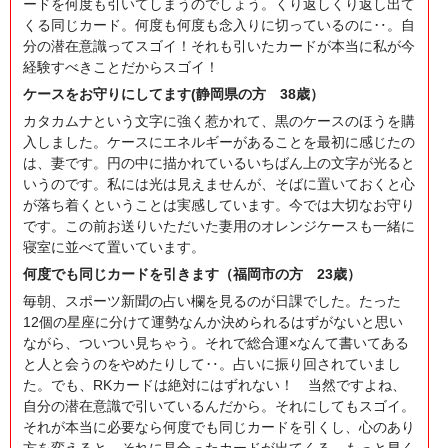
ードを何度も引いてしまうのでしょう。くり返しくり返し出て
くる同じカード。何度も何度も念入りに切っているのに‥。自
分の潜在意識ってスゴイ！それも引いたカードが本当に私が今
経験すべきことだからスゴイ！
ケースをお守りにしてます(静岡県の方 38歳）
カタカムナという文字に強く惹かれて、黒のケースのほうを購
入しました。ケースにエネルギーがあることを最初に感じたの
は、妻です。円の中に描かれているいちばん上の文字が光ると
いうのです。私には光は見えませんが、そばに置いておくと心
が落ち着くということは実感しています。今では大切なお守り
です。この前お送りいただいた妻用のオレンジケースも一緒に
寝室に並べて置いています。
何度でも同じカードを引きます（福岡市の方 23歳）
毎朝、スポーツ新聞の占い欄を見るのが日課でした。たった
12個の星座に分けて運勢なんか決められるはずがないと思い
ながら、ついつい見ちゃう。それで総合運×なんて書いてある
と人と会うのをやめたりして‥。占いに振り回されていまし
た。でも、RKカードは絶対にはずれない！ 当然ですよね、
自分の潜在意識で引いているんだから。それにしてもスゴイ。
それが本当に必要なら何度でも同じカードを引くし、心のあり
方を変えると、それに見合ったカードが出てくる。もっと早く