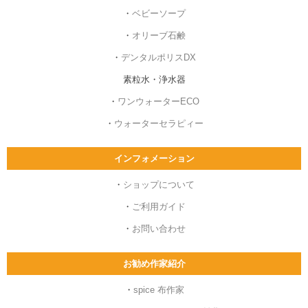
・
ベビーソープ
・
オリーブ石鹸
・
デンタルポリスDX
素粒水・浄水器
・
ワンウォーターECO
・
ウォーターセラピィー
インフォメーション
・
ショップについて
・
ご利用ガイド
・
お問い合わせ
お勧め作家紹介
・
spice 布作家