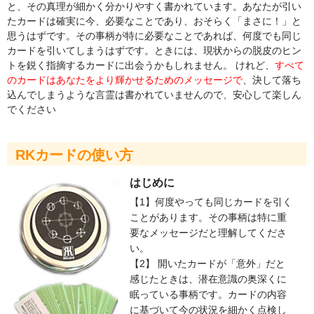
と、その真理が細かく分かりやすく書かれています。あなたが引い
たカードは確実に今、必要なことであり、おそらく「まさに！」と
思うはずです。その事柄が特に必要なことであれば、何度でも同じ
カードを引いてしまうはずです。ときには、現状からの脱皮のヒン
トを鋭く指摘するカードに出会うかもしれません。 けれど、
すべて
のカードはあなたをより輝かせるためのメッセージで
、決して落ち
込んでしまうような言霊は書かれていませんので、安心して楽しん
でください
RKカードの使い方
はじめに
【1】何度やっても同じカードを引く
ことがあります。その事柄は特に重
要なメッセージだと理解してくださ
い。
【2】 開いたカードが「意外」だと
感じたときは、潜在意識の奥深くに
眠っている事柄です。カードの内容
に基づいて今の状況を細かく点検し