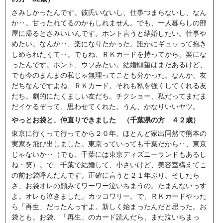
さみしかったんです。彼氏いないし、仕事つまらないし、なん
か‥。甘ったれてるのかもしれません。でも、一人暮らしの部
屋に帰るとさみいいんです。ホント言うと結婚したい。仕事や
めたい。なんか‥、楽になりたかった。誰かにギュッって抱き
しめられたくて‥。でもね、ＲＫカードを持ってから、楽にな
ったんです。ホント、ウソみたい。結婚願望はまだあるけど、
でも今のまんまの私じゃ無理ってことも分かった。なんか、友
だちなんですよね、ＲＫカード。それも私を強くしてくれる友
だち。劇的にたくましい友だち。チクショー、私だってまだま
だイケるぞって、思わせてくれた。うん、かなりいいヤツ。
やっとお袋と、仲直りできました （千葉県の方 ４２歳）
東京に行くって行ってから２０年。ほとんど家出同然で熊本の
実家を飛び出しました。東京っていっても千葉だから‥、東京
じゃないか‥（でも、千葉には東京ディズニーランドもあるし
ね・笑）。で、千葉で結婚して、小さいけど、美容室構えてこ
の前お袋呼んだんです。正確に言うと２１年ぶり。そしたら
さ、お袋オレの顔みてワーワー泣いちまうの。たまんないっす
よ。オレも泣きました。カッコワリー。で、ＲＫカードやった
ら「再生」だったんっすよ。新しく始まったんだと思った。お
袋とも。お袋、「再生」のカード読んだら、また泣いちまっ