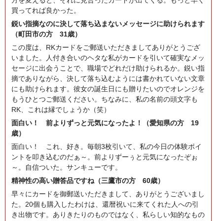
買ってれば良かった。
鋭い指摘なのに決して落ち込まないメッセージに助けられます
（町田市の方 31歳）
この度は、RKカードをご郵送いただきましてありがとうござ
いました。人付き合いのヘタな私がカードを引いて確実なメッ
セージに出会うことで、職場でどれだけ助けられるか。鋭い指
摘でありながら、決して落ち込むようには書かれていない文章
にも助けられます。彼女の誕生日にも贈りたいのでオレンジを
もうひとつご郵送ください。ちなみに、私の名前の頭文字も
RK、これは縁でしょうか（笑）
面白い！ 前よりずっと元気になったよ！（愛知県の方 19
歳）
面白い！ これ、好き。毎朝3枚引いて、私の今日の体験ポイ
ントを叩き込むのだぁ～。前よりずーぅと元気になったぞぉ
～。自信ついた。サンキューです。
精神性の高い贈答品ですね（三鷹市の方 60歳）
早々にカードを御郵送いただきまして、ありがとうございまし
た。20個も購入したわけは、還暦祝いに来てくれた人への引
き出物です。ありきたりのものではなく、私らしい知的なもの