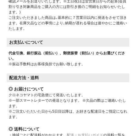
確認メールをお送りいたします。※土日祝日は翌営業日からの起算(会員
割り引き対象商品をご購入の方には割引き後のご明細をお知らせいたし
ます。)
ご注文いただきました商品は､基本的に７営業日以内に発送をさせて頂き
ます。在庫欠品などの事情により､納期が遅れる場合は速やかにご連絡い
たします。
お支払いについて
代金引換、銀行振込（前払い）、郵便振替（前払い）からお選びくださ
い。
※振込手数料はお客様負担でお願い致します。
配送方法・送料
◎ お届けについて
クロネコヤマトの宅急便にて発送いたします。
※一部スマートレターでの発送となります。 ※欠品の際はご連絡いたし
ます。
※ご注文いただいた日から5日目以降は、お好きな配達日をご指定になれ
ます。
◎ 送料について
・地域ごとに配送料がかかります。
配送・お支払いガイド
の送料一覧を