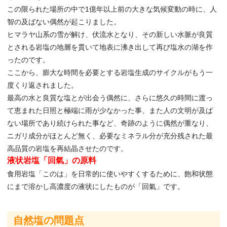
この限られた場所の中で1億年以上前の大きな気候変動の時に、人
智の及ばない偶然が起こりました。
ヒマラヤ山系の雪が解け、伏流水となり、その新しい水脈が良質
とされる岩塩の地層を貫いて地表に沸き出して再び塩水の湖を作
ったのです。
ここから、膨大な時間を必要とする岩塩生成のサイクルがもう一
度くり返されました。
最高の水と良質な塩とが出会う偶然に、さらに悠久の時間に渡っ
て恵まれた日照と極端に雨が少なかった事、また人の文明が及ば
ない場所であり続けられた事など、奇跡のように偶然が重なり、
ニガリ成分がほとんど無く、必要なミネラル分が充分残された最
高品質の岩塩を再結晶させたのです。
液状岩塩「回氣」の原料
食用岩塩「このは」を日常的に使いやすくするために、飽和状態
にまで溶かし高濃度の液状にしたものが「回氣」です。
自然塩の問題点