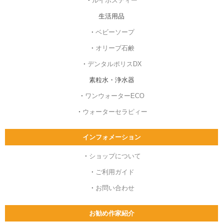
・
ルイボスティー
生活用品
・
ベビーソープ
・
オリーブ石鹸
・
デンタルポリスDX
素粒水・浄水器
・
ワンウォーターECO
・
ウォーターセラピィー
インフォメーション
・
ショップについて
・
ご利用ガイド
・
お問い合わせ
お勧め作家紹介