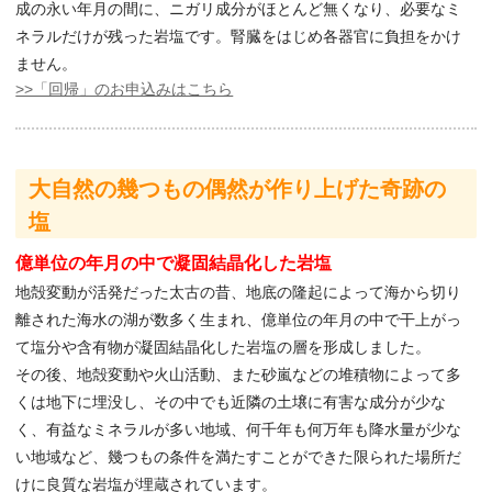
成の永い年月の間に、ニガリ成分がほとんど無くなり、必要なミ
ネラルだけが残った岩塩です。腎臓をはじめ各器官に負担をかけ
ません。
>>「回帰」のお申込みはこちら
大自然の幾つもの偶然が作り上げた奇跡の
塩
億単位の年月の中で凝固結晶化した岩塩
地殻変動が活発だった太古の昔、地底の隆起によって海から切り
離された海水の湖が数多く生まれ、億単位の年月の中で干上がっ
て塩分や含有物が凝固結晶化した岩塩の層を形成しました。
その後、地殻変動や火山活動、また砂嵐などの堆積物によって多
くは地下に埋没し、その中でも近隣の土壌に有害な成分が少な
く、有益なミネラルが多い地域、何千年も何万年も降水量が少な
い地域など、幾つもの条件を満たすことができた限られた場所だ
けに良質な岩塩が埋蔵されています。