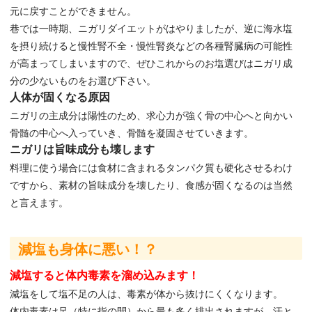
元に戻すことができません。
巷では一時期、ニガリダイエットがはやりましたが、逆に海水塩
を摂り続けると慢性腎不全・慢性腎炎などの各種腎臓病の可能性
が高まってしまいますので、ぜひこれからのお塩選びはニガリ成
分の少ないものをお選び下さい。
人体が固くなる原因
ニガリの主成分は陽性のため、求心力が強く骨の中心へと向かい
骨髄の中心へ入っていき、骨髄を凝固させていきます。
ニガリは旨味成分も壊します
料理に使う場合には食材に含まれるタンパク質も硬化させるわけ
ですから、素材の旨味成分を壊したり、食感が固くなるのは当然
と言えます。
減塩も身体に悪い！？
減塩すると体内毒素を溜め込みます！
減塩をして塩不足の人は、毒素が体から抜けにくくなります。
体内毒素は足（特に指の間）から最も多く排出されますが、汗と