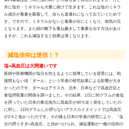
共に塩分・ミネラルも大量に抜けて生きます。これは塩のミネラ
ル成分が毒素を吸着して、自らも道連れになって出ていくためで
す。ですので、ミネラルがないと毒素が出にくくなり、病気の元
となります。また絹の靴下を重ね履きして毒素を出す方法があり
ますが、これも減塩すると効果は薄くなります。
減塩信仰は迷信！？
塩=高血圧は大間違いです
医師や医療機関が塩分を控えるように指導している背景には、戦
後間もない頃「ダール」という学者の研究結果による影響が大き
かったのです。ダールはアラスカ、北米、日本などで高血圧症と
食塩摂取量の関係を調べました。その結果、1日に30グラムの食塩
を摂っていた日本の東北地方に高血圧が40％近く発生していたの
に対し、1日5グラムしか摂らないアラスカイヌイットでは高血圧
が2％と低かったのです。その後も日本の学者の研究により、「塩
分の摂りすぎ=高血圧」と決めつけられ、減塩運動が一種の信仰の