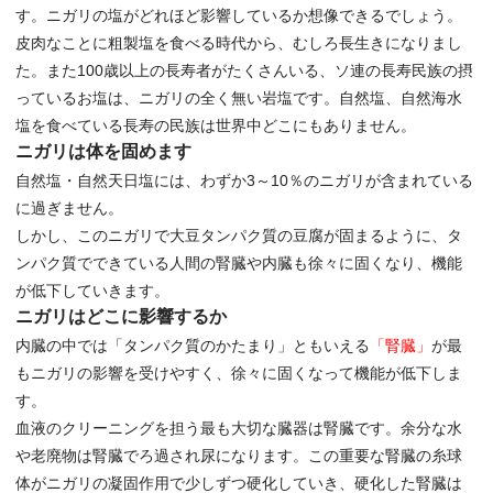
す。ニガリの塩がどれほど影響しているか想像できるでしょう。
皮肉なことに粗製塩を食べる時代から、むしろ長生きになりまし
た。また100歳以上の長寿者がたくさんいる、ソ連の長寿民族の摂
っているお塩は、ニガリの全く無い岩塩です。自然塩、自然海水
塩を食べている長寿の民族は世界中どこにもありません。
ニガリは体を固めます
自然塩・自然天日塩には、わずか3～10％のニガリが含まれている
に過ぎません。
しかし、このニガリで大豆タンパク質の豆腐が固まるように、タ
ンパク質でできている人間の腎臓や内臓も徐々に固くなり、機能
が低下していきます。
ニガリはどこに影響するか
内臓の中では「タンパク質のかたまり」ともいえる
「腎臓」
が最
もニガリの影響を受けやすく、徐々に固くなって機能が低下しま
す。
血液のクリーニングを担う最も大切な臓器は腎臓です。余分な水
や老廃物は腎臓でろ過され尿になります。この重要な腎臓の糸球
体がニガリの凝固作用で少しずつ硬化していき、硬化した腎臓は