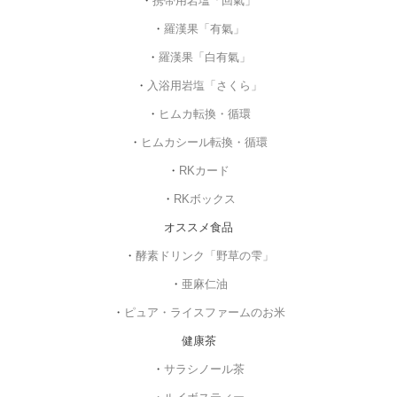
・
携帯用岩塩「回氣」
・
羅漢果「有氣」
・
羅漢果「白有氣」
・
入浴用岩塩「さくら」
・
ヒムカ転換・循環
・
ヒムカシール転換・循環
・
RKカード
・
RKボックス
オススメ食品
・
酵素ドリンク「野草の雫」
・
亜麻仁油
・
ピュア・ライスファームのお米
健康茶
・
サラシノール茶