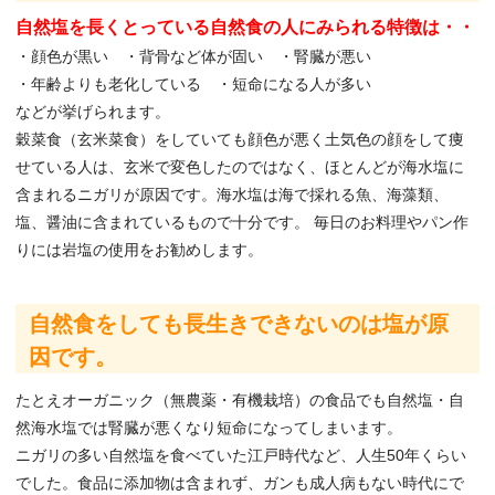
自然塩を長くとっている自然食の人にみられる特徴は・・
・顔色が黒い ・背骨など体が固い ・腎臓が悪い
・年齢よりも老化している ・短命になる人が多い
などが挙げられます。
穀菜食（玄米菜食）をしていても顔色が悪く土気色の顔をして痩
せている人は、玄米で変色したのではなく、ほとんどが海水塩に
含まれるニガリが原因です。海水塩は海で採れる魚、海藻類、
塩、醤油に含まれているもので十分です。 毎日のお料理やパン作
りには岩塩の使用をお勧めします。
自然食をしても長生きできないのは塩が原
因です。
たとえオーガニック（無農薬・有機栽培）の食品でも自然塩・自
然海水塩では腎臓が悪くなり短命になってしまいます。
ニガリの多い自然塩を食べていた江戸時代など、人生50年くらい
でした。食品に添加物は含まれず、ガンも成人病もない時代にで