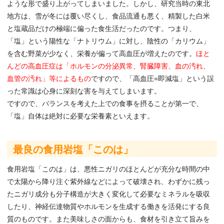
ような形で盛り上がってしまいました。しかし、研究当時の東北
地方は、雪が冬には覆い尽くし、食品流通も悪く、精製した白米
と塩蔵品だけの極端に偏った食生活だったのです。つまり、
「塩」という陽性な「ナトリウム」に対し、陰性の「カリウム」
を含む野菜が少なく、栄養が偏って高血圧が増えたのです。
ほと
んどの高血圧症は「ホルモンの分泌異常、腎臓障害、血の汚れ、
血管の汚れ」等によるもの
ですので、「高血圧=即減塩」という誤
った常識は心身に深刻な害を与えてしまいます。
ですので、バランスを考えた上での食事を摂ることが第一で、
「塩」自体は絶対に必要な栄養素といえます。
最良の食用岩塩「このは」
食用岩塩「このは」は、悪性ニガリのほとんどが充分な時間の中
で太陽から降り注ぐ紫外線などによって破壊され、わずかに残っ
たニガリ成分も分子構造が大きく変化して必要なミネラルを吸収
したり、神経伝達物質やホルモンを生成する働きを活発にする良
質のものです。また美味しさの面からも、食材を引き立て旨みを