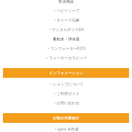
生活用品
・
ベビーソープ
・
オリーブ石鹸
・
デンタルポリスDX
素粒水・浄水器
・
ワンウォーターECO
・
ウォーターセラピィー
インフォメーション
・
ショップについて
・
ご利用ガイド
・
お問い合わせ
お勧め作家紹介
・
spice 布作家