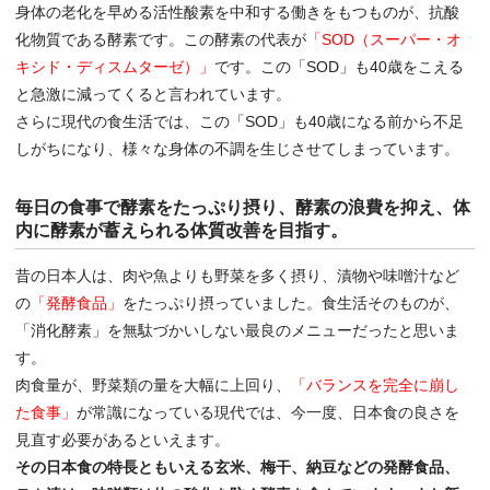
身体の老化を早める活性酸素を中和する働きをもつものが、抗酸
化物質である酵素です。この酵素の代表が
「SOD（スーパー・オ
キシド・ディスムターゼ）」
です。この「SOD」も40歳をこえる
と急激に減ってくると言われています。
さらに現代の食生活では、この「SOD」も40歳になる前から不足
しがちになり、様々な身体の不調を生じさせてしまっています。
毎日の食事で酵素をたっぷり摂り、酵素の浪費を抑え、体
内に酵素が蓄えられる体質改善を目指す。
昔の日本人は、肉や魚よりも野菜を多く摂り、漬物や味噌汁など
の
「発酵食品」
をたっぷり摂っていました。食生活そのものが、
「消化酵素」を無駄づかいしない最良のメニューだったと思いま
す。
肉食量が、野菜類の量を大幅に上回り、
「バランスを完全に崩し
た食事」
が常識になっている現代では、今一度、日本食の良さを
見直す必要があるといえます。
その日本食の特長ともいえる玄米、梅干、納豆などの発酵食品、