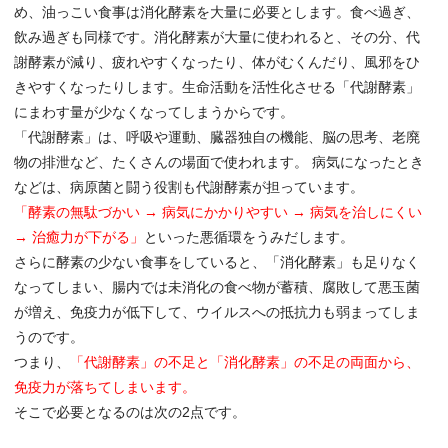
め、油っこい食事は消化酵素を大量に必要とします。食べ過ぎ、
飲み過ぎも同様です。消化酵素が大量に使われると、その分、代
謝酵素が減り、疲れやすくなったり、体がむくんだり、風邪をひ
きやすくなったりします。生命活動を活性化させる「代謝酵素」
にまわす量が少なくなってしまうからです。
「代謝酵素」は、呼吸や運動、臓器独自の機能、脳の思考、老廃
物の排泄など、たくさんの場面で使われます。 病気になったとき
などは、病原菌と闘う役割も代謝酵素が担っています。
「酵素の無駄づかい → 病気にかかりやすい → 病気を治しにくい
→ 治癒力が下がる」
といった悪循環をうみだします。
さらに酵素の少ない食事をしていると、「消化酵素」も足りなく
なってしまい、腸内では未消化の食べ物が蓄積、腐敗して悪玉菌
が増え、免疫力が低下して、ウイルスへの抵抗力も弱まってしま
うのです。
つまり、
「代謝酵素」の不足と「消化酵素」の不足の両面から、
免疫力が落ちてしまいます。
そこで必要となるのは次の2点です。