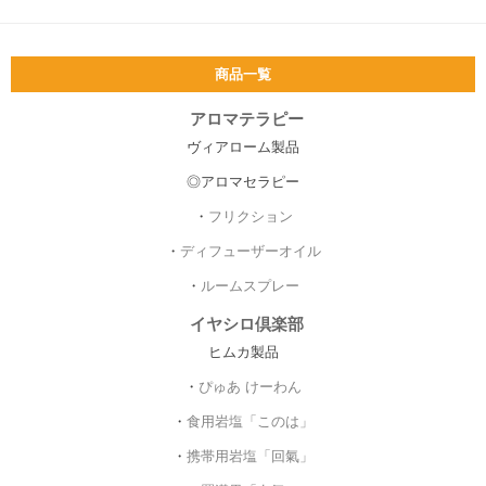
商品一覧
アロマテラピー
ヴィアローム製品
◎アロマセラピー
・
フリクション
・
ディフューザーオイル
・
ルームスプレー
イヤシロ倶楽部
ヒムカ製品
・
ぴゅあ けーわん
・
食用岩塩「このは」
・
携帯用岩塩「回氣」