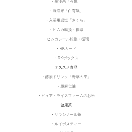
・
羅漢果「有氣」
・
羅漢果「白有氣」
・
入浴用岩塩「さくら」
・
ヒムカ転換・循環
・
ヒムカシール転換・循環
・
RKカード
・
RKボックス
オススメ食品
・
酵素ドリンク「野草の雫」
・
亜麻仁油
・
ピュア・ライスファームのお米
健康茶
・
サラシノール茶
・
ルイボスティー