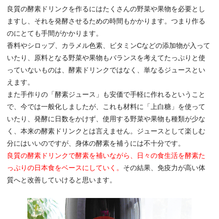
良質の酵素ドリンクを作るにはたくさんの野菜や果物を必要とし
ますし、それを発酵させるための時間もかかります。つまり作る
のにとても手間がかかります。
香料やシロップ、カラメル色素、ビタミンCなどの添加物が入って
いたり、原料となる野菜や果物もバランスを考えてたっぷりと使
っていないものは、酵素ドリンクではなく、単なるジュースとい
えます。
また手作りの「酵素ジュース」も安価で手軽に作れるということ
で、今では一般化しましたが、これも材料に「上白糖」を使って
いたり、発酵に日数をかけず、使用する野菜や果物も種類が少な
く、本来の酵素ドリンクとは言えません。ジュースとして楽しむ
分にはいいのですが、身体の酵素を補うには不十分です。
良質の酵素ドリンクで酵素を補いながら、日々の食生活を酵素た
っぷりの日本食をベースにしていく。
その結果、免疫力が高い体
質へと改善していけると思います。