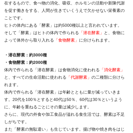
在するもので、食べ物の消化、吸収、ホルモンの活動や新陳代謝
を促す働きをする、人間が生きていくうえで欠かせない栄養素の
ことです。
ヒトの体内にある「酵素」は約5000種以上と言われています。
そして「酵素」はヒトの体内で作られる
「潜在酵素」
と、食物に
よって体外から取り入れる
「食物酵素」
に分けられます。
・潜在酵素：約3000種
・食物酵素：約2000種
体内で作られる「潜在酵素」は食物消化に使われる
「消化酵素」
と、すべての生命活動に使われる
「代謝酵素」
の二種類に分けら
れます。
体内で作られる「潜在酵素」は年齢とともに量が減っていきま
す。20代を100％とすると40代は50％、60代は30％というよう
に、年齢を重ねるごとにその量は減少します。
さらに、現代の外食や加工食品が溢れる食生活では、酵素は不足
しがちです。
また「酵素の無駄遣い」も生じています。揚げ物や焼き肉をはじ