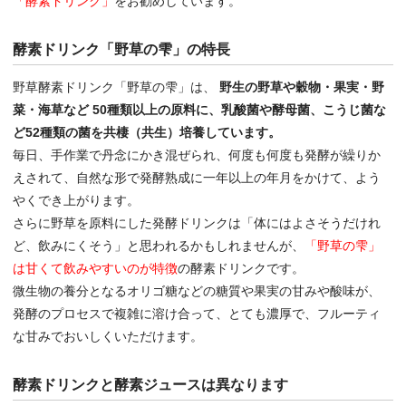
「酵素ドリンク」
をお勧めしています。
酵素ドリンク「野草の雫」の特長
野草酵素ドリンク「野草の雫」は、
野生の野草や穀物・果実・野
菜・海草など 50種類以上の原料に、乳酸菌や酵母菌、こうじ菌な
ど52種類の菌を共棲（共生）培養しています。
毎日、手作業で丹念にかき混ぜられ、何度も何度も発酵が繰りか
えされて、自然な形で発酵熟成に一年以上の年月をかけて、よう
やくでき上がります。
さらに野草を原料にした発酵ドリンクは「体にはよさそうだけれ
ど、飲みにくそう」と思われるかもしれませんが、
「野草の雫」
は甘くて飲みやすいのが特徴
の酵素ドリンクです。
微生物の養分となるオリゴ糖などの糖質や果実の甘みや酸味が、
発酵のプロセスで複雑に溶け合って、とても濃厚で、フルーティ
な甘みでおいしくいただけます。
酵素ドリンクと酵素ジュースは異なります