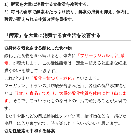
1）酵素を大量に消費する食生活を改善する。
2）毎日の食事で酵素をたっぷり摂り、酵素の浪費を抑え、体内に
酵素が蓄えられる体質改善を目指す。
「酵素」を大量に消費する食生活を改善する
◎身体を老化させる酸化した食べ物
酸化した食物を食べ続けると、体内に
「フリーラジカル=活性酸
素」
が増大します。この活性酸素は一定量を超えると正常な細胞
膜やDNAを壊していきます。
これがつまり
「酸化＝錆つく＝老化」
といえます。
マーガリン、トランス脂肪酸が含まれた油、各種の食品添加物な
どは
「錆びた食品」であり、大量の酸化物質を体内に作り出しま
す。
そこで、こういったものを日々の生活で避けることが大切で
す。
また牛や豚などの四足動物性タンパク質、揚げ物なども「錆びた
食品」に入りますので、時々楽しむくらいがいいと思います。
◎活性酸素を中和する酵素