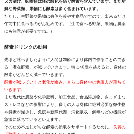
ヌカ漬け、味噌類は体の酸化を防ぐ酵素を含んでいます。また新
鮮な野菜類、果物にも酵素は多く含まれています。
ただし、生野菜や果物は身体を冷やす食品ですので、出来るだけ
午前中に食べるのがお勧めです。（生で食べる野菜、果物は農薬
にも注意が必要ですね。）
酵素ドリンクの効用
先ほど述べましたように人間は加齢により体内で作ることのでき
る「潜在酵素」が減っていきます。特に40歳を越えると、身体の
酵素がどんどん減っていきます。
酵素が減っていくと老化が進み、さらに身体中の免疫力が落ちて
いきます。
また現代は農薬や化学肥料、加工食品、食品添加物、さまざまな
ストレスなどの影響により、多くの人は身体に絶対必要な微生物
や酵素が減少し、免疫や新陳代謝・消化吸収・解毒などの機能が
急激に落ちているといえます。
そのため不足しがちな酵素の摂取をサポートするために、
良質の