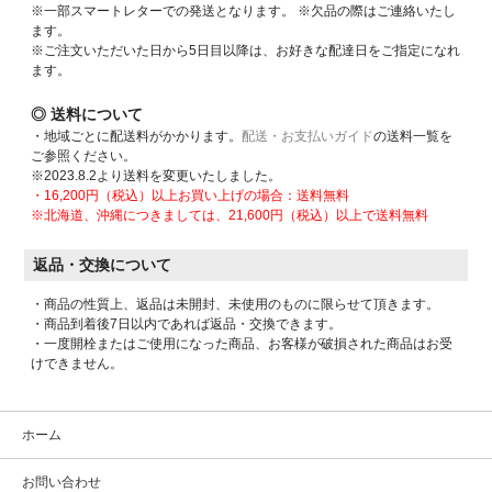
※一部スマートレターでの発送となります。 ※欠品の際はご連絡いたし
ます。
※ご注文いただいた日から5日目以降は、お好きな配達日をご指定になれ
ます。
◎ 送料について
・地域ごとに配送料がかかります。
配送・お支払いガイド
の送料一覧を
ご参照ください。
※2023.8.2より送料を変更いたしました。
・16,200円（税込）以上お買い上げの場合：送料無料
※北海道、沖縄につきましては、21,600円（税込）以上で送料無料
返品・交換について
・商品の性質上、返品は未開封、未使用のものに限らせて頂きます。
・商品到着後7日以内であれば返品・交換できます。
・一度開栓またはご使用になった商品、お客様が破損された商品はお受
けできません。
ホーム
お問い合わせ