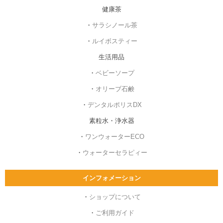
健康茶
・
サラシノール茶
・
ルイボスティー
生活用品
・
ベビーソープ
・
オリーブ石鹸
・
デンタルポリスDX
素粒水・浄水器
・
ワンウォーターECO
・
ウォーターセラピィー
インフォメーション
・
ショップについて
・
ご利用ガイド