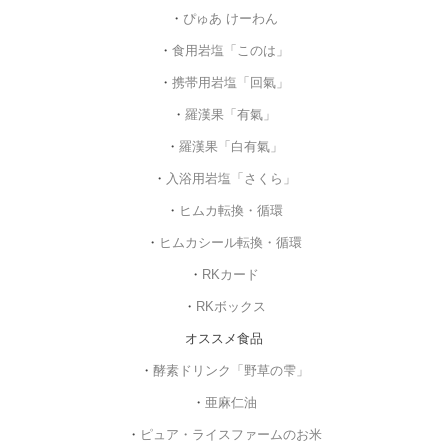
・
ぴゅあ けーわん
・
食用岩塩「このは」
・
携帯用岩塩「回氣」
・
羅漢果「有氣」
・
羅漢果「白有氣」
・
入浴用岩塩「さくら」
・
ヒムカ転換・循環
・
ヒムカシール転換・循環
・
RKカード
・
RKボックス
オススメ食品
・
酵素ドリンク「野草の雫」
・
亜麻仁油
・
ピュア・ライスファームのお米