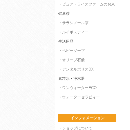
・
ピュア・ライスファームのお米
健康茶
・
サラシノール茶
・
ルイボスティー
生活用品
・
ベビーソープ
・
オリーブ石鹸
・
デンタルポリスDX
素粒水・浄水器
・
ワンウォーターECO
・
ウォーターセラピィー
インフォメーション
・
ショップについて