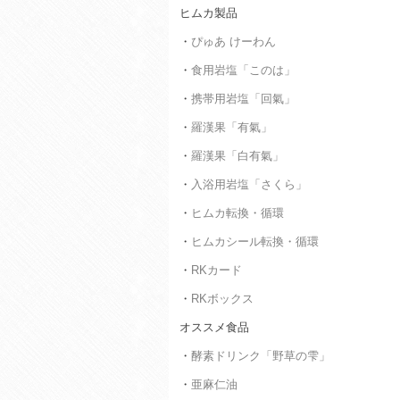
ヒムカ製品
・
ぴゅあ けーわん
・
食用岩塩「このは」
・
携帯用岩塩「回氣」
・
羅漢果「有氣」
・
羅漢果「白有氣」
・
入浴用岩塩「さくら」
・
ヒムカ転換・循環
・
ヒムカシール転換・循環
・
RKカード
・
RKボックス
オススメ食品
・
酵素ドリンク「野草の雫」
・
亜麻仁油