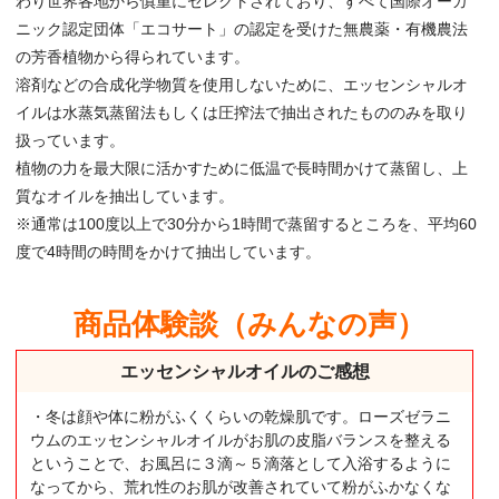
わり世界各地から慎重にセレクトされており、すべて国際オーガ
ニック認定団体「エコサート」の認定を受けた無農薬・有機農法
の芳香植物から得られています。
溶剤などの合成化学物質を使用しないために、エッセンシャルオ
イルは水蒸気蒸留法もしくは圧搾法で抽出されたもののみを取り
扱っています。
植物の力を最大限に活かすために低温で長時間かけて蒸留し、上
質なオイルを抽出しています。
※通常は100度以上で30分から1時間で蒸留するところを、平均60
度で4時間の時間をかけて抽出しています。
商品体験談（みんなの声）
エッセンシャルオイルのご感想
・冬は顔や体に粉がふくくらいの乾燥肌です。ローズゼラニ
ウムのエッセンシャルオイルがお肌の皮脂バランスを整える
ということで、お風呂に３滴～５滴落として入浴するように
なってから、荒れ性のお肌が改善されていて粉がふかなくな