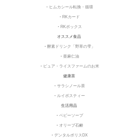
・
ヒムカシール転換・循環
・
RKカード
・
RKボックス
オススメ食品
・
酵素ドリンク「野草の雫」
・
亜麻仁油
・
ピュア・ライスファームのお米
健康茶
・
サラシノール茶
・
ルイボスティー
生活用品
・
ベビーソープ
・
オリーブ石鹸
・
デンタルポリスDX