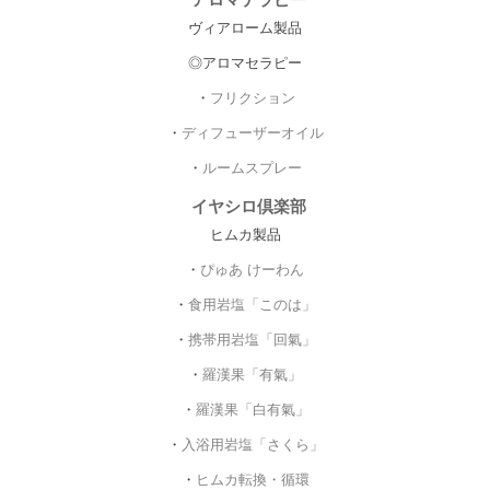
ヴィアローム製品
◎アロマセラピー
・
フリクション
・
ディフューザーオイル
・
ルームスプレー
イヤシロ倶楽部
ヒムカ製品
・
ぴゅあ けーわん
・
食用岩塩「このは」
・
携帯用岩塩「回氣」
・
羅漢果「有氣」
・
羅漢果「白有氣」
・
入浴用岩塩「さくら」
・
ヒムカ転換・循環