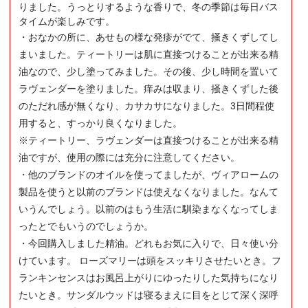
りました。うっとりするような香りで、冬の季節は毎日バス
タイムが楽しみです。
・おなかの所に、あせもの様な発疹がでて、掻きくずしてし
まいました。ティートリーは肌に直接つけることが出来る精
油なので、少し塗ってみました。その後、少し時間を置いて
ラヴェンダーを塗りました。痒みは収まり、掻きくずした後
のただれ感が無くなり、カサカサになりました。3日間程使
用すると、すっかり良くなりました。
※ティートリー、ラヴェンダーは直接つけることが出来る精
油ですが、使用の際には充分に注意してください。
・他のブランドのオイルを使ってましたが、ヴィアロームの
製品を使うと以前のブランドは使えなくなりました。なんて
いうんでしょう。以前のはもう生活に馴染まなくなってしま
ったとでもいうのでしょうか。
・今回購入しました精油。どれもお気に入りで、日々使い分
けています。 ローズマリーは頭をスッキリさせたいとき。フ
ランキンセンスはお風呂上がりにゆったりした気持ちになり
たいとき。サンダルウッドは寝るまえに目をとじて深く深呼