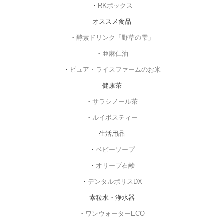
・
RKボックス
オススメ食品
・
酵素ドリンク「野草の雫」
・
亜麻仁油
・
ピュア・ライスファームのお米
健康茶
・
サラシノール茶
・
ルイボスティー
生活用品
・
ベビーソープ
・
オリーブ石鹸
・
デンタルポリスDX
素粒水・浄水器
・
ワンウォーターECO