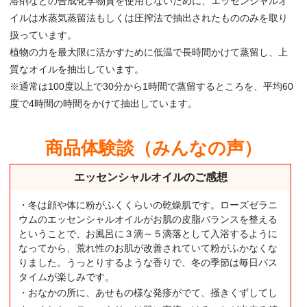
溶剤などの合成化学物質を使用しないために、エッセンシャルオ
イルは水蒸気蒸留法もしくは圧搾法で抽出されたもののみを取り
扱っています。
植物の力を最大限に活かすために低温で長時間かけて蒸留し、上
質なオイルを抽出しています。
※通常は100度以上で30分から1時間で蒸留するところを、平均60
度で4時間の時間をかけて抽出しています。
商品体験談（みんなの声）
エッセンシャルオイルのご感想
・冬は顔や体に粉がふくくらいの乾燥肌です。ローズゼラニ
ウムのエッセンシャルオイルがお肌の皮脂バランスを整える
ということで、お風呂に３滴～５滴落として入浴するように
なってから、荒れ性のお肌が改善されていて粉がふかなくな
りました。うっとりするような香りで、冬の季節は毎日バス
タイムが楽しみです。
・おなかの所に、あせもの様な発疹がでて、掻きくずしてし