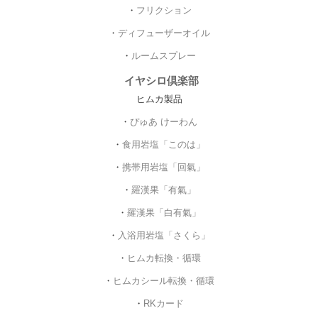
・
フリクション
・
ディフューザーオイル
・
ルームスプレー
イヤシロ倶楽部
ヒムカ製品
・
ぴゅあ けーわん
・
食用岩塩「このは」
・
携帯用岩塩「回氣」
・
羅漢果「有氣」
・
羅漢果「白有氣」
・
入浴用岩塩「さくら」
・
ヒムカ転換・循環
・
ヒムカシール転換・循環
・
RKカード