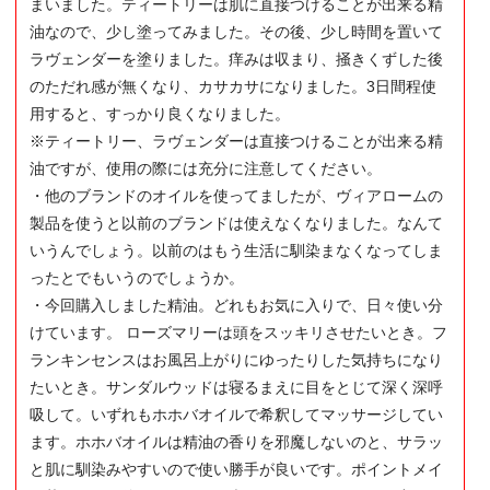
まいました。ティートリーは肌に直接つけることが出来る精
油なので、少し塗ってみました。その後、少し時間を置いて
ラヴェンダーを塗りました。痒みは収まり、掻きくずした後
のただれ感が無くなり、カサカサになりました。3日間程使
用すると、すっかり良くなりました。
※ティートリー、ラヴェンダーは直接つけることが出来る精
油ですが、使用の際には充分に注意してください。
・他のブランドのオイルを使ってましたが、ヴィアロームの
製品を使うと以前のブランドは使えなくなりました。なんて
いうんでしょう。以前のはもう生活に馴染まなくなってしま
ったとでもいうのでしょうか。
・今回購入しました精油。どれもお気に入りで、日々使い分
けています。 ローズマリーは頭をスッキリさせたいとき。フ
ランキンセンスはお風呂上がりにゆったりした気持ちになり
たいとき。サンダルウッドは寝るまえに目をとじて深く深呼
吸して。いずれもホホバオイルで希釈してマッサージしてい
ます。ホホバオイルは精油の香りを邪魔しないのと、サラッ
と肌に馴染みやすいので使い勝手が良いです。ポイントメイ