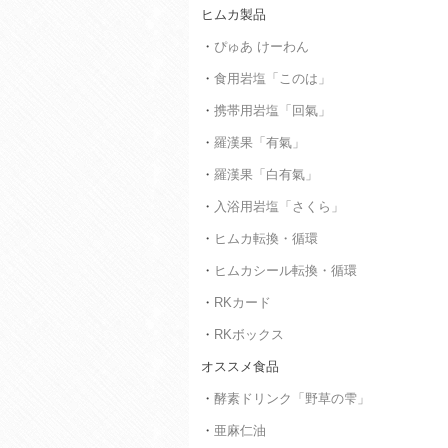
ヒムカ製品
・
ぴゅあ けーわん
・
食用岩塩「このは」
・
携帯用岩塩「回氣」
・
羅漢果「有氣」
・
羅漢果「白有氣」
・
入浴用岩塩「さくら」
・
ヒムカ転換・循環
・
ヒムカシール転換・循環
・
RKカード
・
RKボックス
オススメ食品
・
酵素ドリンク「野草の雫」
・
亜麻仁油