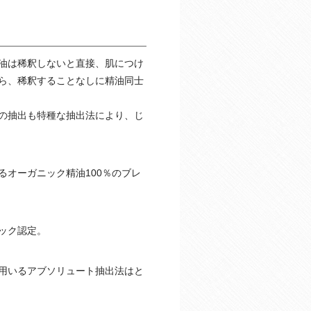
油は稀釈しないと直接、肌につけ
ら、稀釈することなしに精油同士
の抽出も特種な抽出法により、じ
オーガニック精油100％のブレ
ック認定。
用いるアブソリュート抽出法はと