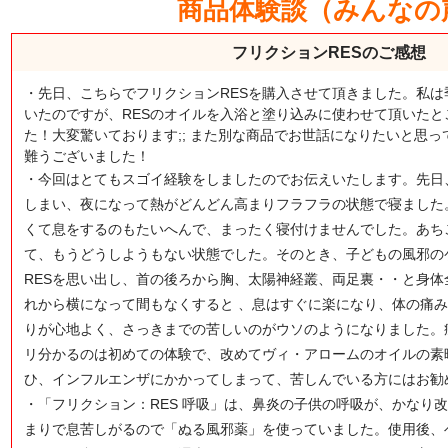
商品体験談（みんなの
フリクションRESのご感想
・先日、こちらでフリクションRESを購入させて頂きました。私
いたのですが、RESのオイルを入浴と塗り込みに使わせて頂いた
た！大変驚いております;; また別な商品でお世話になりたいと思
難うございました！
・今回はとてもスゴイ経験をしましたのでお伝えいたします。先日
しまい、夜になって熱がどんどん高まりフラフラの状態で寝ました
くて息をするのもたいへんで、まったく寝付けませんでした。あち
て、もうどうしようもない状態でした。そのとき、子どもの風邪の
RESを思い出し、首の後ろから胸、太陽神経叢、両足裏・・と身
れから横になって間もなくすると 、息はすぐに楽になり、体の痛
りが心地よく、さっきまでの苦しいのがウソのようになりました。
リ分かるのは初めての体験で、改めてヴィ・アロームのオイルの素
ひ、インフルエンザにかかってしまって、苦しんでいる方にはお勧
・「フリクション：RES 呼吸」は、鼻炎の子供の呼吸が、かなり
まりで息苦しがるので「ぬる風邪薬」を使っていました。使用後、