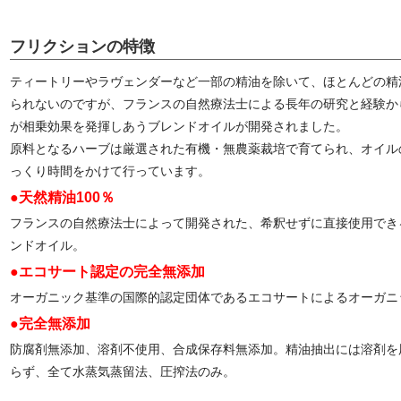
フリクションの特徴
ティートリーやラヴェンダーなど一部の精油を除いて、ほとんどの精
られないのですが、フランスの自然療法士による長年の研究と経験か
が相乗効果を発揮しあうブレンドオイルが開発されました。
原料となるハーブは厳選された有機・無農薬裁培で育てられ、オイル
っくり時間をかけて行っています。
●天然精油100％
フランスの自然療法士によって開発された、希釈せずに直接使用できる
ンドオイル。
●エコサート認定の完全無添加
オーガニック基準の国際的認定団体であるエコサートによるオーガニ
●完全無添加
防腐剤無添加、溶剤不使用、合成保存料無添加。精油抽出には溶剤を
らず、全て水蒸気蒸留法、圧搾法のみ。