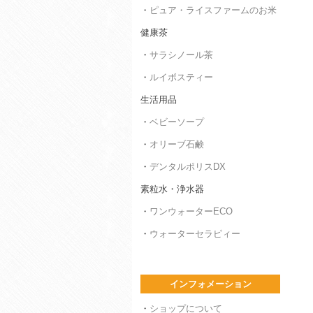
・
ピュア・ライスファームのお米
健康茶
・
サラシノール茶
・
ルイボスティー
生活用品
・
ベビーソープ
・
オリーブ石鹸
・
デンタルポリスDX
素粒水・浄水器
・
ワンウォーターECO
・
ウォーターセラピィー
インフォメーション
・
ショップについて