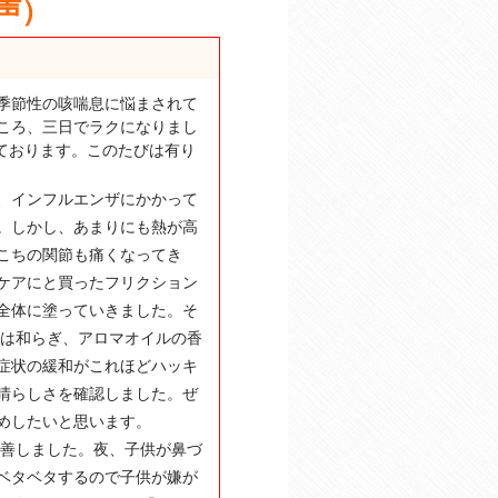
声）
は季節性の咳喘息に悩まされて
ところ、三日でラクになりまし
っております。このたびは有り
、インフルエンザにかかって
。しかし、あまりにも熱が高
こちの関節も痛くなってき
ケアにと買ったフリクション
体全体に塗っていきました。そ
みは和らぎ、アロマオイルの香
症状の緩和がこれほどハッキ
晴らしさを確認しました。ぜ
めしたいと思います。
改善しました。夜、子供が鼻づ
ベタベタするので子供が嫌が