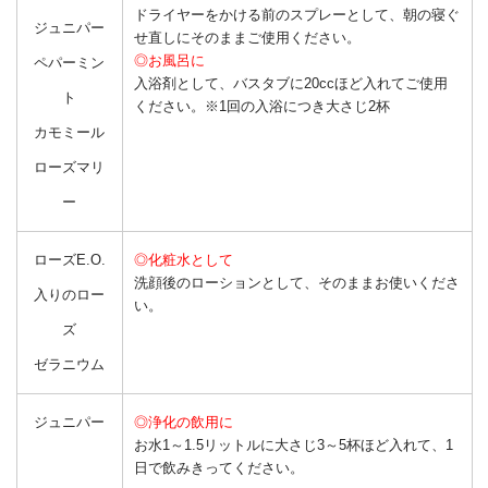
ドライヤーをかける前のスプレーとして、朝の寝ぐ
ジュニパー
せ直しにそのままご使用ください。
◎お風呂に
ペパーミン
入浴剤として、バスタブに20ccほど入れてご使用
ト
ください。※1回の入浴につき大さじ2杯
カモミール
ローズマリ
ー
ローズE.O.
◎化粧水として
洗顔後のローションとして、そのままお使いくださ
入りのロー
い。
ズ
ゼラニウム
ジュニパー
◎浄化の飲用に
お水1～1.5リットルに大さじ3～5杯ほど入れて、1
日で飲みきってください。