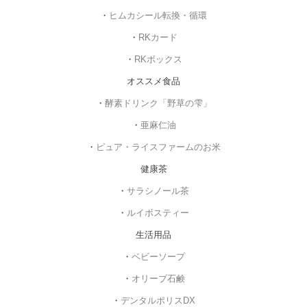
・
ヒムカシール転換・循環
・
RKカード
・
RKボックス
オススメ食品
・
酵素ドリンク「野草の雫」
・
亜麻仁油
・
ピュア・ライスファームのお米
健康茶
・
サラシノール茶
・
ルイボスティー
生活用品
・
ベビーソープ
・
オリーブ石鹸
・
デンタルポリスDX