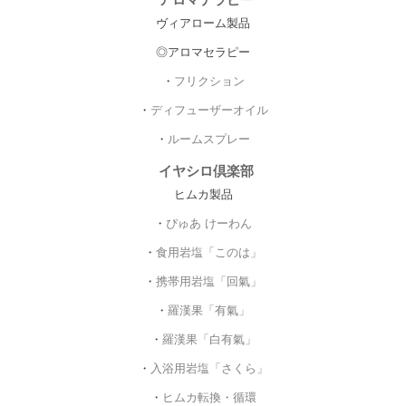
ヴィアローム製品
◎アロマセラピー
・
フリクション
・
ディフューザーオイル
・
ルームスプレー
イヤシロ倶楽部
ヒムカ製品
・
ぴゅあ けーわん
・
食用岩塩「このは」
・
携帯用岩塩「回氣」
・
羅漢果「有氣」
・
羅漢果「白有氣」
・
入浴用岩塩「さくら」
・
ヒムカ転換・循環