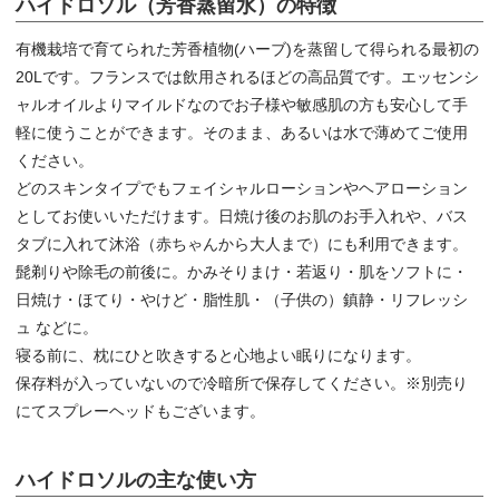
ハイドロソル（芳香蒸留水）の特徴
有機栽培で育てられた芳香植物(ハーブ)を蒸留して得られる最初の
20Lです。フランスでは飲用されるほどの高品質です。エッセンシ
ャルオイルよりマイルドなのでお子様や敏感肌の方も安心して手
軽に使うことができます。そのまま、あるいは水で薄めてご使用
ください。
どのスキンタイプでもフェイシャルローションやヘアローション
としてお使いいただけます。日焼け後のお肌のお手入れや、バス
タブに入れて沐浴（赤ちゃんから大人まで）にも利用できます。
髭剃りや除毛の前後に。かみそりまけ・若返り・肌をソフトに・
日焼け・ほてり・やけど・脂性肌・（子供の）鎮静・リフレッシ
ュ などに。
寝る前に、枕にひと吹きすると心地よい眠りになります。
保存料が入っていないので冷暗所で保存してください。※別売り
にてスプレーヘッドもございます。
ハイドロソルの主な使い方