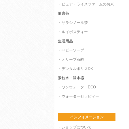
・
ピュア・ライスファームのお米
健康茶
・
サラシノール茶
・
ルイボスティー
生活用品
・
ベビーソープ
・
オリーブ石鹸
・
デンタルポリスDX
素粒水・浄水器
・
ワンウォーターECO
・
ウォーターセラピィー
インフォメーション
・
ショップについて