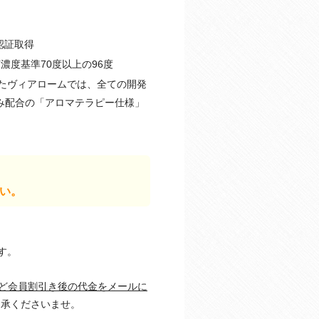
認証取得
度基準70度以上の96度
たヴィアロームでは、全ての開発
み配合の「アロマテラピー仕様」
い。
す。
ど会員割引き後の代金をメールに
承くださいませ。