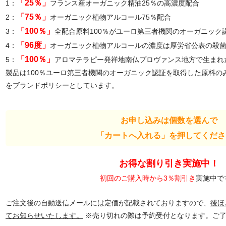
「25％」
1：
フランス産オーガニック精油25％の高濃度配合
「75％」
2：
オーガニック植物アルコール75％配合
「100％」
3：
全配合原料100％がユーロ第三者機関のオーガニック
「96度」
4：
オーガニック植物アルコールの濃度は厚労省公表の殺菌濃
「100％」
5：
アロマテラピー発祥地南仏プロヴァンス地方で生まれ
製品は100％ユーロ第三者機関のオーガニック認証を取得した原料の
をブランドポリシーとしています。
お申し込みは個数を選んで
「カートへ入れる」を押してくださ
お得な割り引き実施中！
初回のご購入時から3％割引き
実施中で
ご注文後の自動送信メールには定価が記載されておりますので、
後ほ
てお知らせいたします。
※売り切れの際は予約受付となります。ご了