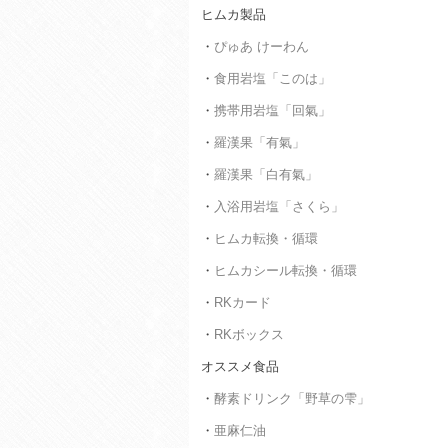
ヒムカ製品
・
ぴゅあ けーわん
・
食用岩塩「このは」
・
携帯用岩塩「回氣」
・
羅漢果「有氣」
・
羅漢果「白有氣」
・
入浴用岩塩「さくら」
・
ヒムカ転換・循環
・
ヒムカシール転換・循環
・
RKカード
・
RKボックス
オススメ食品
・
酵素ドリンク「野草の雫」
・
亜麻仁油