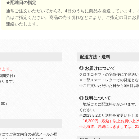
★配達日の指定
通常ご注文いただいてから3、4日のうちに商品を発送しています。
合はご指定ください。商品の売り切れなどにより、ご指定の日にお
連絡いたします。
配送方法・送料
◎ お届けについて
ります。
クロネコヤマトの宅急便にて発送い
時間受付）
※一部スマートレターでの発送とな
おります。
※ご注文いただいた日から5日目以
◎ 送料について
：00）
・地域ごとに配送料がかかります。
ください。
※2023.8.2より送料を変更いたし
・16,200円（税込）以上お買い上
※北海道、沖縄につきましては、21
信にてご注文内容の確認メールが届